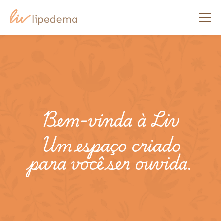
O que é Lipedema
Tratamentos
Sobre a Liv
Bem-vinda à Liv
Blog
Um espaço criado
Na Mídia
para você ser ouvida.
Contato